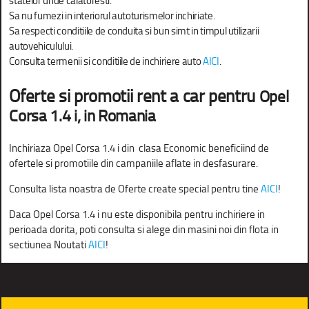
statelor unde calatoresti.
Sa nu fumezi in interiorul autoturismelor inchiriate.
Sa respecti conditiile de conduita si bun simt in timpul utilizarii
autovehiculului.
Consulta termenii si conditiile de inchiriere auto
AICI
.
Oferte si promotii rent a car pentru
Opel
Corsa 1.4 i, in Romania
Inchiriaza Opel Corsa 1.4 i din clasa Economic beneficiind de
ofertele si promotiile din campaniile aflate in desfasurare.
Consulta lista noastra de Oferte create special pentru tine
AICI
!
Daca
Opel Corsa 1.4 i nu este disponibila pentru inchiriere in
perioada dorita, poti consulta si alege din masini noi din flota in
sectiunea Noutati
AICI
!