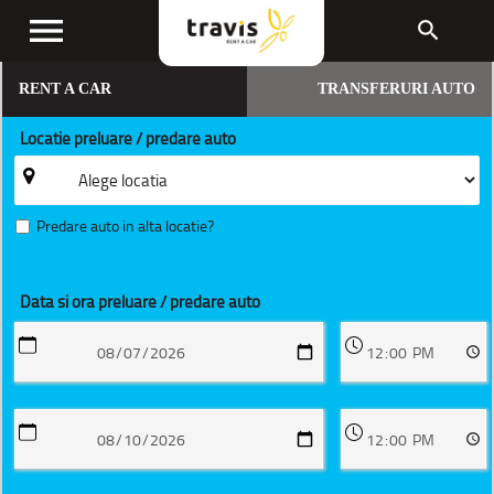
menu
search
RENT A CAR
TRANSFERURI AUTO
Locatie preluare / predare auto
Predare auto in alta locatie?
Data si ora preluare / predare auto