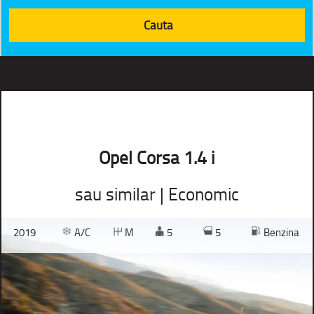
Opel Corsa 1.4 i
sau similar | Economic
2019
A/C
M
5
5
Benzina