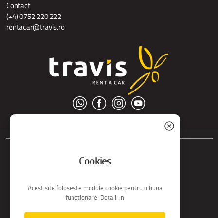
Contact
(+4) 0752 220 222
rentacar@travis.ro
© S.C. Nord Tour S.R.L.
Cookies
Acest site foloseste module cookie pentru o buna
functionare. Detalii in