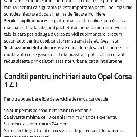
varietate de modele auto confortabile, in functie de preferintele
tale. Iar pentru ca siguranta ta este importanta pentru noi, masinile
sunt dezinfectate dupa si inainte de fiecare inchiriere.
Servicii suplimentare:
pe platforma noastra online, poti iînchiria
masina preferata, alegand pachetul de beneficii potrivit nevoilor
tale, la care poti adauga diverse servicii suplimentare, precum:
scaun auto pentru copil, calatorii in strainatate etc (vezi lista).
Testeaza modelul auto preferat:
daca doresti sa achizitionezi un
model auto ce se gaseste in flota noastra, il poti inchiria cu tarif
redus si testa prin calatorii atat interurbane, cat si intraurbane.
Conditii pentru inchirieri auto
Opel Corsa
1.4 i
Pentru a putea beneficia de serviciile de rent a car trebuie:
Sa ai un permis de conducere valabil in Romania.
Sa ai varsta minima de 19 de ani si minim un an de experienta.
Sa inchiriezi pentru minim 24 de ore.
Sa respecti legislatia rutiera in vigoare de pe teritoriul Romaniei si a