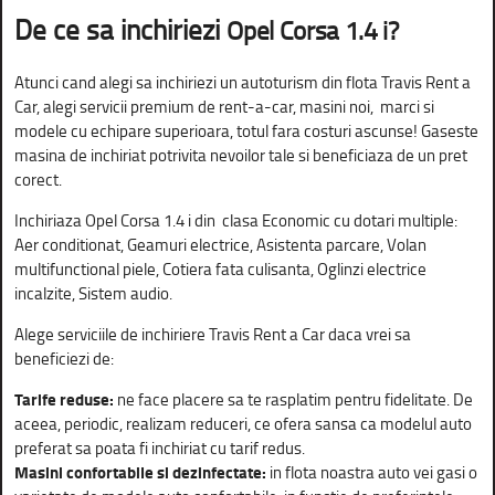
De ce sa inchiriezi
Opel Corsa 1.4 i?
Atunci cand alegi sa inchiriezi un autoturism din flota Travis Rent a
Car, alegi servicii premium de rent-a-car, masini noi, marci si
modele cu echipare superioara, totul fara costuri ascunse! Gaseste
masina de inchiriat potrivita nevoilor tale si beneficiaza de un pret
corect.
Inchiriaza Opel Corsa 1.4 i din clasa Economic cu dotari multiple:
Aer conditionat, Geamuri electrice, Asistenta parcare, Volan
multifunctional piele, Cotiera fata culisanta, Oglinzi electrice
incalzite, Sistem audio.
Alege serviciile de inchiriere Travis Rent a Car daca vrei sa
beneficiezi de:
Tarife reduse:
ne face placere sa te rasplatim pentru fidelitate. De
aceea, periodic, realizam reduceri, ce ofera sansa ca modelul auto
preferat sa poata fi inchiriat cu tarif redus.
Masini confortabile si dezinfectate:
in flota noastra auto vei gasi o