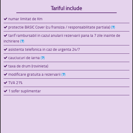
Tariful include
numar limitat de Km
protectie BASIC Cover (cu fransiza / responsabilitate partiala)
(
)
tarif rambursabil in cazul anularii rezervarii pana la 7 zile inainte de
inchiriere
(
)
asistenta telefonica in caz de urgenta 24/7
cauciucuri de iarna
(
)
taxa de drum (rovinieta)
modificare gratuita a rezervarii
(
)
TVA 21%
1 sofer suplimentar