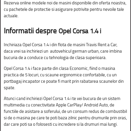
Rezerva online modele noi de masini disponibile din oferta noastra,
cu pachetele de protectie si asigurare potrivite pentru nevoile tale
actuale.
Informatii despre
Opel Corsa 1.4 i
Inchiriaza Opel Corsa 1.4 i din flota de masini Travis Rent a Car,
daca vrei sa inchiriezi un autovehicul german urban, care imbina
bucuria de a conduce cu tehnologia de clasa superioara.
Opel Corsa 1.4 i face parte din clasa Economic, fiind o masina
practica de 5 locuri, cu scaune ergonomice confortabile, cu un
portbagaj incapator ce poate fi marit prin rabatarea scaunelor din
spate.
Atunci cand inchiriezi Opel Corsa 1.4 i te vei bucura de un sistem
multimedia cu conectivitate Apple CarPlay/ Android Auto, de
functiile de asistare a soferului, de un consum redus de combustibil
si de o masina pe care te poti baza zilnic pentru drumurile prin oras,
dar care poti sa o folosesti cu incredere si la drumuri mai lungi.