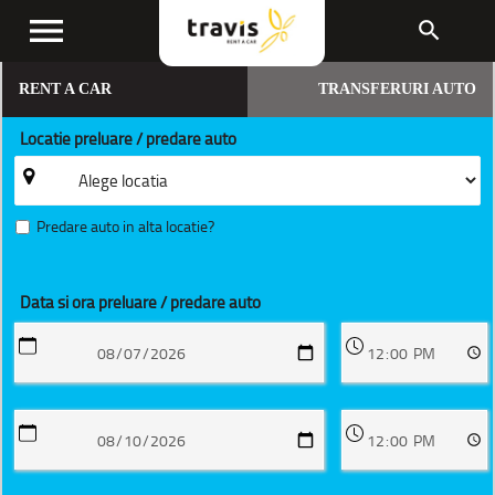
menu
search
RENT A CAR
TRANSFERURI AUTO
Locatie preluare / predare auto
Predare auto in alta locatie?
Data si ora preluare / predare auto