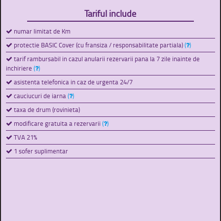
Tariful include
numar limitat de Km
protectie BASIC Cover (cu fransiza / responsabilitate partiala)
(
)
tarif rambursabil in cazul anularii rezervarii pana la 7 zile inainte de
inchiriere
(
)
asistenta telefonica in caz de urgenta 24/7
cauciucuri de iarna
(
)
taxa de drum (rovinieta)
modificare gratuita a rezervarii
(
)
TVA 21%
1 sofer suplimentar