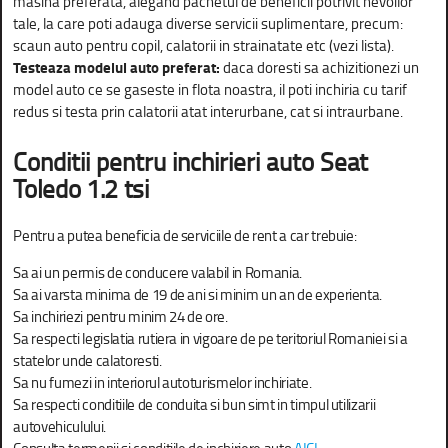
masina preferata, alegand pachetul de beneficii potrivit nevoilor
tale, la care poti adauga diverse servicii suplimentare, precum:
scaun auto pentru copil, calatorii in strainatate etc (vezi lista).
Testeaza modelul auto preferat:
daca doresti sa achizitionezi un
model auto ce se gaseste in flota noastra, il poti inchiria cu tarif
redus si testa prin calatorii atat interurbane, cat si intraurbane.
Conditii pentru inchirieri auto
Seat
Toledo 1.2 tsi
Pentru a putea beneficia de serviciile de rent a car trebuie:
Sa ai un permis de conducere valabil in Romania.
Sa ai varsta minima de 19 de ani si minim un an de experienta.
Sa inchiriezi pentru minim 24 de ore.
Sa respecti legislatia rutiera in vigoare de pe teritoriul Romaniei si a
statelor unde calatoresti.
Sa nu fumezi in interiorul autoturismelor inchiriate.
Sa respecti conditiile de conduita si bun simt in timpul utilizarii
autovehiculului.