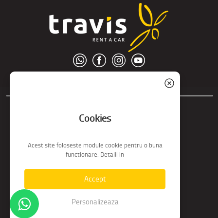
© S.C. Nord Tour S.R.L.
Cookies
Acest site foloseste module cookie pentru o buna
functionare. Detalii in
Accept
Personalizeaza