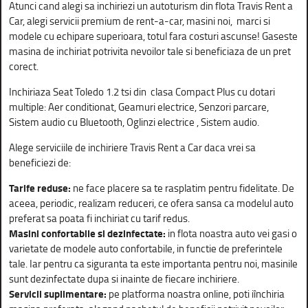
Atunci cand alegi sa inchiriezi un autoturism din flota Travis Rent a
Car, alegi servicii premium de rent-a-car, masini noi, marci si
modele cu echipare superioara, totul fara costuri ascunse! Gaseste
masina de inchiriat potrivita nevoilor tale si beneficiaza de un pret
corect.
Inchiriaza Seat Toledo 1.2 tsi din clasa Compact Plus cu dotari
multiple: Aer conditionat, Geamuri electrice, Senzori parcare,
Sistem audio cu Bluetooth, Oglinzi electrice , Sistem audio.
Alege serviciile de inchiriere Travis Rent a Car daca vrei sa
beneficiezi de:
Tarife reduse:
ne face placere sa te rasplatim pentru fidelitate. De
aceea, periodic, realizam reduceri, ce ofera sansa ca modelul auto
preferat sa poata fi inchiriat cu tarif redus.
Masini confortabile si dezinfectate:
in flota noastra auto vei gasi o
varietate de modele auto confortabile, in functie de preferintele
tale. Iar pentru ca siguranta ta este importanta pentru noi, masinile
sunt dezinfectate dupa si inainte de fiecare inchiriere.
Servicii suplimentare:
pe platforma noastra online, poti iînchiria