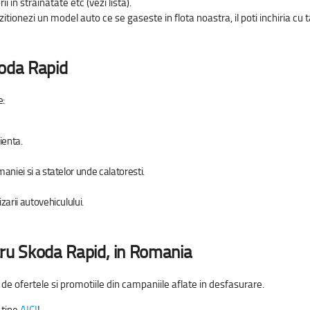
 in strainatate etc (vezi lista).
tionezi un model auto ce se gaseste in flota noastra, il poti inchiria cu tar
oda Rapid
e:
ienta.
maniei si a statelor unde calatoresti.
izarii autovehiculului.
tru
Skoda Rapid, in Romania
e ofertele si promotiile din campaniile aflate in desfasurare.
 tine
AICI
!