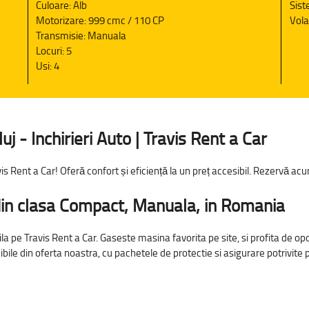
Culoare: Alb
Sist
Motorizare: 999 cmc / 110 CP
Vola
Transmisie: Manuala
Locuri: 5
Usi: 4
 - Inchirieri Auto | Travis Rent a Car
s Rent a Car! Oferă confort și eficiență la un preț accesibil. Rezervă ac
din clasa Compact, Manuala, in Romania
ila pe Travis Rent a Car. Gaseste masina favorita pe site, si profita de op
ile din oferta noastra, cu pachetele de protectie si asigurare potrivite 