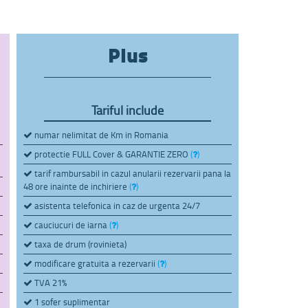
Plus
Tariful include
numar nelimitat de Km in Romania
protectie FULL Cover & GARANTIE ZERO
(
)
tarif rambursabil in cazul anularii rezervarii pana la
48 ore inainte de inchiriere
(
)
asistenta telefonica in caz de urgenta 24/7
cauciucuri de iarna
(
)
taxa de drum (rovinieta)
modificare gratuita a rezervarii
(
)
TVA 21%
1 sofer suplimentar