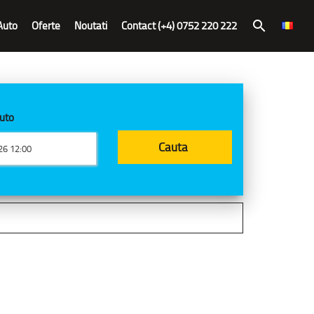
Auto
Oferte
Noutati
Contact (+4) 0752 220 222
search
auto