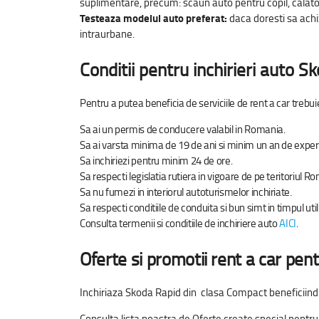
suplimentare, precum: scaun auto pentru copil, calatorii
Testeaza modelul auto preferat:
daca doresti sa achizi
intraurbane.
Conditii pentru inchirieri auto
Sk
Pentru a putea beneficia de serviciile de rent a car trebui
Sa ai un permis de conducere valabil in Romania.
Sa ai varsta minima de 19 de ani si minim un an de exper
Sa inchiriezi pentru minim 24 de ore.
Sa respecti legislatia rutiera in vigoare de pe teritoriul Ro
Sa nu fumezi in interiorul autoturismelor inchiriate.
Sa respecti conditiile de conduita si bun simt in timpul util
Consulta termenii si conditiile de inchiriere auto
AICI
.
Oferte si promotii rent a car pen
Inchiriaza Skoda Rapid din clasa Compact beneficiind d
Consulta lista noastra de Oferte create special pentru