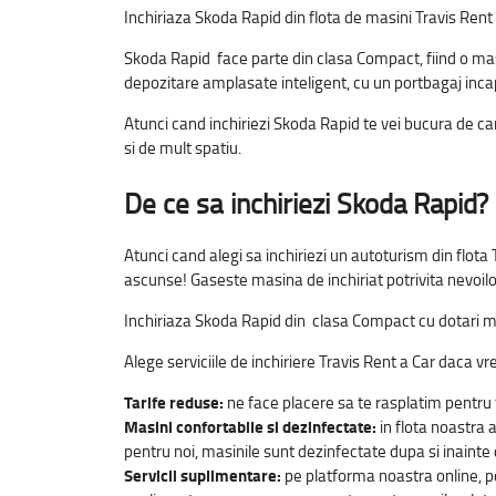
Inchiriaza Skoda Rapid din flota de masini Travis Rent 
Skoda Rapid face parte din clasa Compact, fiind o masi
depozitare amplasate inteligent, cu un portbagaj inca
Atunci cand inchiriezi Skoda Rapid te vei bucura de car
si de mult spatiu.
De ce sa inchiriezi
Skoda Rapid?
Atunci cand alegi sa inchiriezi un autoturism din flota
ascunse! Gaseste masina de inchiriat potrivita nevoilor
Inchiriaza Skoda Rapid din clasa Compact cu dotari mul
Alege serviciile de inchiriere Travis Rent a Car daca vr
Tarife reduse:
ne face placere sa te rasplatim pentru f
Masini confortabile si dezinfectate:
in flota noastra 
pentru noi, masinile sunt dezinfectate dupa si inainte d
Servicii suplimentare:
pe platforma noastra online, pot