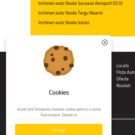
Inchirieri auto Skoda Suceava Aeroport (SCV)
Inchirieri auto Skoda Targu Neamt
Inchirieri auto Skoda Vaslui
Rent a car
Locatii
Transferuri
Flota Aut
Rent for business
Oferte
Drive & Fun
Noutati
Cookies
Acest site foloseste module cookie pentru o buna
functionare. Detalii in
© S.C. Nord Tour S.R.L.
Accept