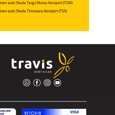
irieri auto Skoda Targu Mures Aeroport (TGM)
irieri auto Skoda Timisoara Aeroport (TSR)