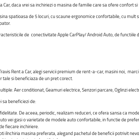
a Car, daca vrei sa inchiriezi o masina de familie care sa ofere confort si
na spatioasa de 5 locuri, cu scaune ergonomice confortabile, cu mult spa
pator.
acteristicile de conectivitate Apple CarPlay/ Android Auto, de functiile d
 Travis Rent a Car, alegi servicii premium de rent-a-car, masini noi, marc
 tale si beneficiaza de un pret corect.
tiple: Aer conditionat, Geamuri electrice, Senzori parcare, Oglinzi electr
ei sa beneficiezi de:
idelitate. De aceea, periodic, realizam reduceri, ce ofera sansa ca modelu
auto vei gasi o varietate de modele auto confortabile, in functie de prefe
e fiecare inchiriere.
i iînchiria masina preferata, alegand pachetul de beneficii potrivit nevoil