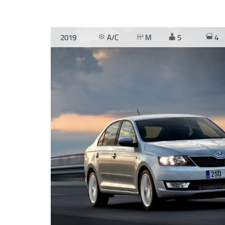
2019
A/C
M
5
4