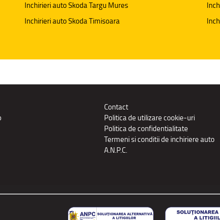
Inchirieri auto Skoda Targu Mures
Inch
Inchirieri auto Skoda Timisoara
Inch
Contact
o
Politica de utilizare cookie-uri
Politica de confidentialitate
Termeni si conditii de inchiriere auto
A.N.P.C.