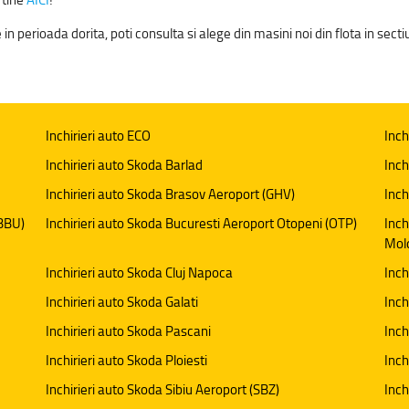
in perioada dorita, poti consulta si alege din masini noi din flota in sec
Inchirieri auto ECO
Inch
Inchirieri auto Skoda Barlad
Inch
Inchirieri auto Skoda Brasov Aeroport (GHV)
Inch
(BBU)
Inchirieri auto Skoda Bucuresti Aeroport Otopeni (OTP)
Inch
Mol
Inchirieri auto Skoda Cluj Napoca
Inch
Inchirieri auto Skoda Galati
Inch
Inchirieri auto Skoda Pascani
Inch
Inchirieri auto Skoda Ploiesti
Inch
Inchirieri auto Skoda Sibiu Aeroport (SBZ)
Inch