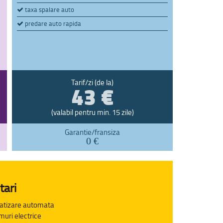
taxa spalare auto
predare auto rapida
43 €
Tarif/zi (de la)
(valabil pentru min. 15 zile)
Garantie/fransiza
0 €
tari
atizare automata
uri electrice