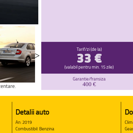
33 €
Tarif/zi (de la)
(valabil pentru min. 15 zile)
Garantie/fransiza
400 €
zentare.
Detalii auto
Do
An: 2019
Clim
Combustibil: Benzina
Geam