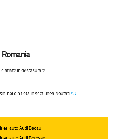
in Romania
e aflate in desfasurare.
ini noi din flota in sectiunea Noutati
AICI
!
irieri auto Audi Bacau
irieri auto Audi Botosani