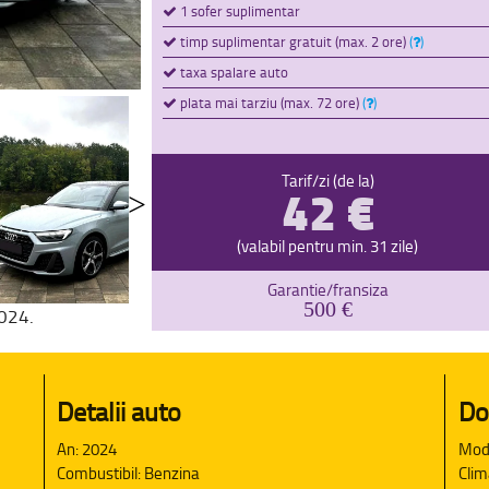
1 sofer suplimentar
timp suplimentar gratuit (max. 2 ore)
(
)
taxa spalare auto
plata mai tarziu (max. 72 ore)
(
)
42 €
Tarif/zi (de la)
(valabil pentru min. 31 zile)
Garantie/fransiza
500 €
2024.
Detalii auto
Do
An: 2024
Mod
Combustibil: Benzina
Clim