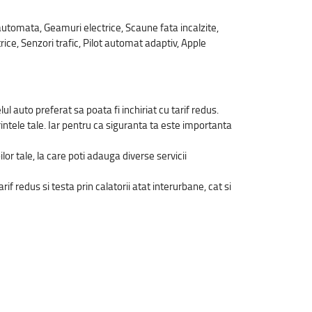
tomata, Geamuri electrice, Scaune fata incalzite,
ice, Senzori trafic, Pilot automat adaptiv, Apple
l auto preferat sa poata fi inchiriat cu tarif redus.
rintele tale. Iar pentru ca siguranta ta este importanta
or tale, la care poti adauga diverse servicii
if redus si testa prin calatorii atat interurbane, cat si