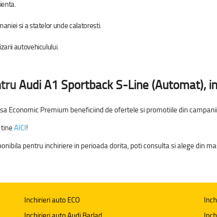
ienta.
maniei si a statelor unde calatoresti.
izarii autovehiculului.
ntru
Audi A1 Sportback S-Line (Automat)
, 
sa Economic Premium beneficiind de ofertele si promotiile din campaniil
 tine
AICI
!
ibila pentru inchiriere in perioada dorita, poti consulta si alege din mas
Inchirieri auto ECO
Inch
Inchirieri auto Audi Barlad
Inch