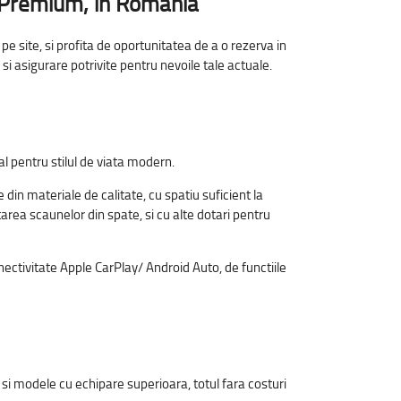
c Premium, in Romania
e site, si profita de oportunitatea de a o rezerva in
si asigurare potrivite pentru nevoile tale actuale.
al pentru stilul de viata modern.
in materiale de calitate, cu spatiu suficient la
tarea scaunelor din spate, si cu alte dotari pentru
ectivitate Apple CarPlay/ Android Auto, de functiile
i si modele cu echipare superioara, totul fara costuri