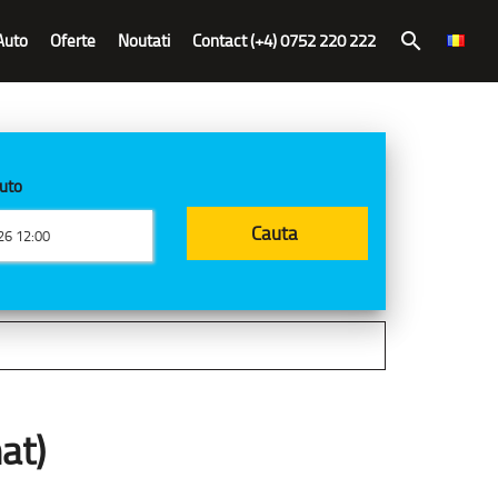
Auto
Oferte
Noutati
Contact (+4) 0752 220 222
search
auto
at)