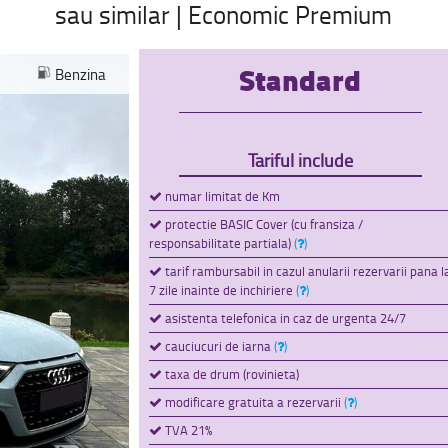
sau similar | Economic Premium
Standard
Benzina
Tariful include
numar limitat de Km
protectie BASIC Cover (cu fransiza /
responsabilitate partiala)
(
)
tarif rambursabil in cazul anularii rezervarii pana l
7 zile inainte de inchiriere
(
)
asistenta telefonica in caz de urgenta 24/7
cauciucuri de iarna
(
)
taxa de drum (rovinieta)
modificare gratuita a rezervarii
(
)
TVA 21%