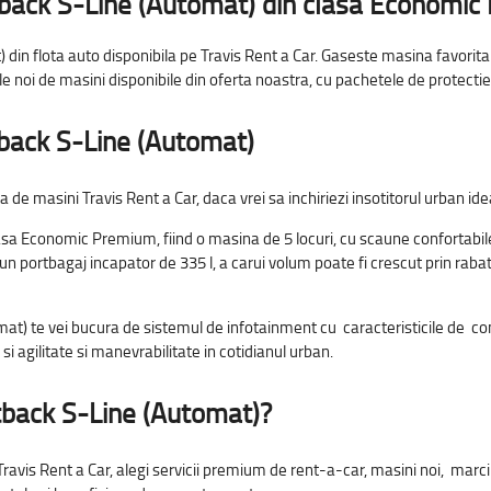
tback S-Line (Automat) din clasa Economi
din flota auto disponibila pe Travis Rent a Car. Gaseste masina favorita p
 noi de masini disponibile din oferta noastra, cu pachetele de protectie 
tback S-Line (Automat)
 de masini Travis Rent a Car, daca vrei sa inchiriezi insotitorul urban ide
a Economic Premium, fiind o masina de 5 locuri, cu scaune confortabile d
cu un portbagaj incapator de 335 l, a carui volum poate fi crescut prin raba
at) te vei bucura de sistemul de infotainment cu caracteristicile de con
si agilitate si manevrabilitate in cotidianul urban.
rtback S-Line (Automat)
?
 Travis Rent a Car, alegi servicii premium de rent-a-car, masini noi, marc