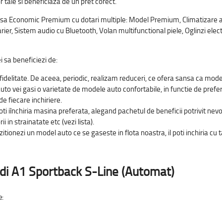
 tale si beneficiaza de un pret corect.
asa Economic Premium cu dotari multiple: Model Premium, Climatizare au
r, Sistem audio cu Bluetooth, Volan multifunctional piele, Oglinzi electr
ei sa beneficiezi de:
idelitate. De aceea, periodic, realizam reduceri, ce ofera sansa ca modelu
auto vei gasi o varietate de modele auto confortabile, in functie de prefe
e fiecare inchiriere.
i iînchiria masina preferata, alegand pachetul de beneficii potrivit nevoil
 in strainatate etc (vezi lista).
tionezi un model auto ce se gaseste in flota noastra, il poti inchiria cu tar
di A1 Sportback S-Line (Automat)
e: