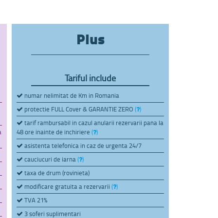
Plus
Tariful include
numar nelimitat de Km in Romania
protectie FULL Cover & GARANTIE ZERO
(
)
tarif rambursabil in cazul anularii rezervarii pana la
a
48 ore inainte de inchiriere
(
)
asistenta telefonica in caz de urgenta 24/7
cauciucuri de iarna
(
)
taxa de drum (rovinieta)
modificare gratuita a rezervarii
(
)
TVA 21%
3 soferi suplimentari