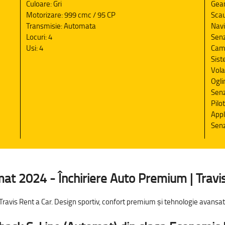
Culoare: Gri
Geam
Motorizare: 999 cmc / 95 CP
Scau
Transmisie: Automata
Navi
Locuri: 4
Senz
Usi: 4
Came
Sist
Vola
Ogli
Senz
Pilo
Appl
Senz
at 2024 - Închiriere Auto Premium | Travi
Travis Rent a Car. Design sportiv, confort premium și tehnologie avans