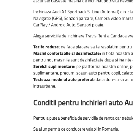
ascunse! Gaseste masina de inchiriat potrivita nevoilor
Inchiriaza Audi A1 Sportback S-Line (Automat) din cl
Navigatie (GPS), Senzori parcare, Camera video marsarie
CarPlay / Android Auto, Senzori ploaie.
Alege serviciile de inchiriere Travis Rent a Car daca vr
Tarife reduse:
ne face placere sa te rasplatim pentru f
Masini confortabile si dezinfectate:
in flota noastra 
pentru noi, masinile sunt dezinfectate dupa si inainte d
Servicii suplimentare:
pe platforma noastra online, pot
suplimentare, precum: scaun auto pentru copil, calatorii
Testeaza modelul auto preferat:
daca doresti sa achizi
intraurbane.
Conditii pentru inchirieri auto
Au
Pentru a putea beneficia de serviciile de rent a car trebui
Sa ai un permis de conducere valabil in Romania.