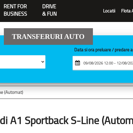
RENT FOR
DRIVE
Locatii
Flota 
BUSINESS
& FUN
TRANSFERURI AUTO
Data si ora preluare / predare 
ne (Automat)
di A1 Sportback S-Line (Autom