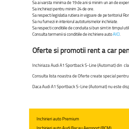
Sa ai varsta minima de 19 de ani si minim un an de exper
Sa inchiriezi pentru minim 24 de ore.
Sa respecti legislatia rutiera in vigoare de pe teritoriul Ro
Sa nu fumezi in interiorul autoturismelor inchiriate.
Sa respecti conditiile de conduita si bun simt in timpul util
Consulta termenii si conditiile de inchiriere auto
AICI
.
Oferte si promotii rent a car pe
Inchiriaza Audi A1 Sportback S-Line (Automat) din cla
Consulta lista noastra de Oferte create special pentru
Daca
Audi A1 Sportback S-Line (Automat) nu este dispon
Inchirieri auto Premium
Inchirieri auto Audi Bacau Aeroport (BCM)