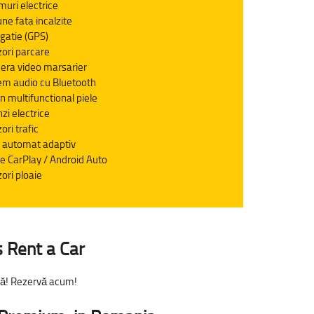
uri electrice
ne fata incalzite
gatie (GPS)
ori parcare
ra video marsarier
em audio cu Bluetooth
n multifunctional piele
nzi electrice
ori trafic
t automat adaptiv
e CarPlay / Android Auto
ori ploaie
s Rent a Car
ată! Rezervă acum!