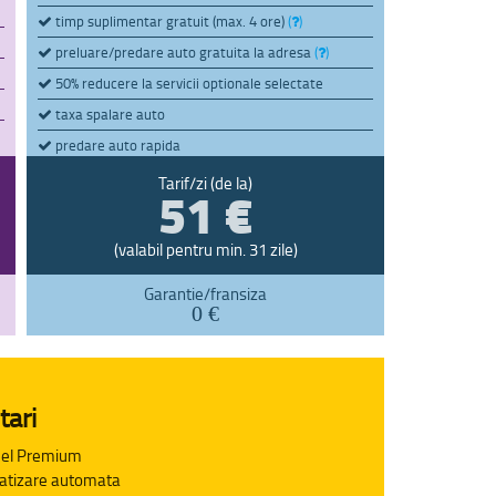
timp suplimentar gratuit (max. 4 ore)
(
)
preluare/predare auto gratuita la adresa
(
)
50% reducere la servicii optionale selectate
taxa spalare auto
predare auto rapida
plata mai tarziu (max. 7 zile)
(
)
51 €
Tarif/zi (de la)
(valabil pentru min. 31 zile)
Garantie/fransiza
0 €
tari
el Premium
atizare automata