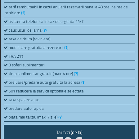
tarif rambursabil in cazul anularii rezervarii pana la 48 ore inainte de
inchiriere
(
)
asistenta telefonica in caz de urgenta 24/7
cauciucuri de iarna
(
)
taxa de drum (rovinieta)
modificare gratuita a rezervarii
(
)
TVA 21%
3 soferi suplimentari
timp suplimentar gratuit (max. 4 ore)
(
)
preluare/predare auto gratuita la adresa
(
)
50% reducere la servicii optionale selectate
taxa spalare auto
predare auto rapida
plata mai tarziu (max. 7 zile)
(
)
Tarif/zi (de la)