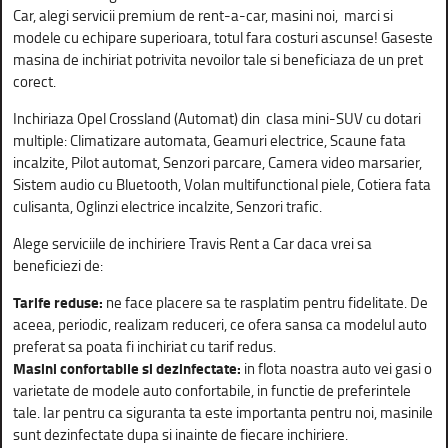
Car, alegi servicii premium de rent-a-car, masini noi, marci si
modele cu echipare superioara, totul fara costuri ascunse! Gaseste
masina de inchiriat potrivita nevoilor tale si beneficiaza de un pret
corect.
Inchiriaza Opel Crossland (Automat) din clasa mini-SUV cu dotari
multiple: Climatizare automata, Geamuri electrice, Scaune fata
incalzite, Pilot automat, Senzori parcare, Camera video marsarier,
Sistem audio cu Bluetooth, Volan multifunctional piele, Cotiera fata
culisanta, Oglinzi electrice incalzite, Senzori trafic.
Alege serviciile de inchiriere Travis Rent a Car daca vrei sa
beneficiezi de:
Tarife reduse:
ne face placere sa te rasplatim pentru fidelitate. De
aceea, periodic, realizam reduceri, ce ofera sansa ca modelul auto
preferat sa poata fi inchiriat cu tarif redus.
Masini confortabile si dezinfectate:
in flota noastra auto vei gasi o
varietate de modele auto confortabile, in functie de preferintele
tale. Iar pentru ca siguranta ta este importanta pentru noi, masinile
sunt dezinfectate dupa si inainte de fiecare inchiriere.