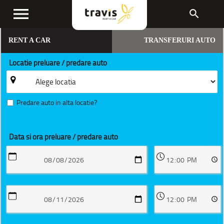
menu
search
RENT A CAR
TRANSFERURI AUTO
Locatie preluare / predare auto
Predare auto in alta locatie?
Data si ora preluare / predare auto