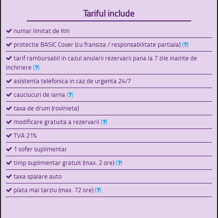
Tariful include
numar limitat de Km
protectie BASIC Cover (cu fransiza / responsabilitate partiala)
(
)
tarif rambursabil in cazul anularii rezervarii pana la 7 zile inainte de
inchiriere
(
)
asistenta telefonica in caz de urgenta 24/7
cauciucuri de iarna
(
)
taxa de drum (rovinieta)
modificare gratuita a rezervarii
(
)
TVA 21%
1 sofer suplimentar
timp suplimentar gratuit (max. 2 ore)
(
)
taxa spalare auto
plata mai tarziu (max. 72 ore)
(
)