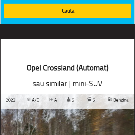
Opel Crossland (Automat)
sau similar | mini-SUV
2022
A/C
A
5
5
Benzina