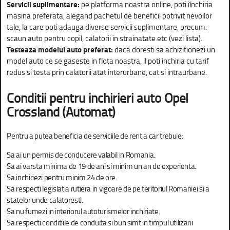
Servicii suplimentare:
pe platforma noastra online, poti iînchiria
masina preferata, alegand pachetul de beneficii potrivit nevoilor
tale, la care poti adauga diverse servicii suplimentare, precum:
scaun auto pentru copil, calatorii in strainatate etc (vezi lista).
Testeaza modelul auto preferat:
daca doresti sa achizitionezi un
model auto ce se gaseste in flota noastra, il poti inchiria cu tarif
redus si testa prin calatorii atat interurbane, cat si intraurbane.
Conditii pentru inchirieri auto
Opel
Crossland (Automat)
Pentru a putea beneficia de serviciile de rent a car trebuie:
Sa ai un permis de conducere valabil in Romania.
Sa ai varsta minima de 19 de ani si minim un an de experienta.
Sa inchiriezi pentru minim 24 de ore.
Sa respecti legislatia rutiera in vigoare de pe teritoriul Romaniei si a
statelor unde calatoresti.
Sa nu fumezi in interiorul autoturismelor inchiriate.
Sa respecti conditiile de conduita si bun simt in timpul utilizarii