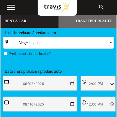
menu
search
RENT A CAR
TRANSFERURI AUTO
Locatie preluare / predare auto
Predare auto in alta locatie?
Data si ora preluare / predare auto