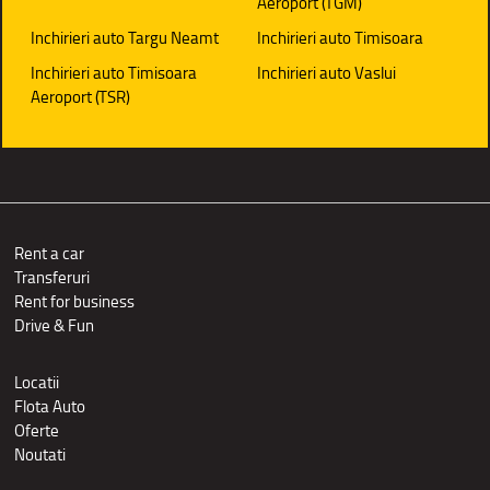
Aeroport (TGM)
Inchirieri auto Targu Neamt
Inchirieri auto Timisoara
Inchirieri auto Timisoara
Inchirieri auto Vaslui
Aeroport (TSR)
Rent a car
Transferuri
Rent for business
Drive & Fun
Locatii
Flota Auto
Oferte
Noutati