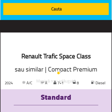
Renault Trafic Space Class
sau similar | Compact Premium
Mașină nou adăugată
2024
A/C
A
7+1
8
Diesel
Standard