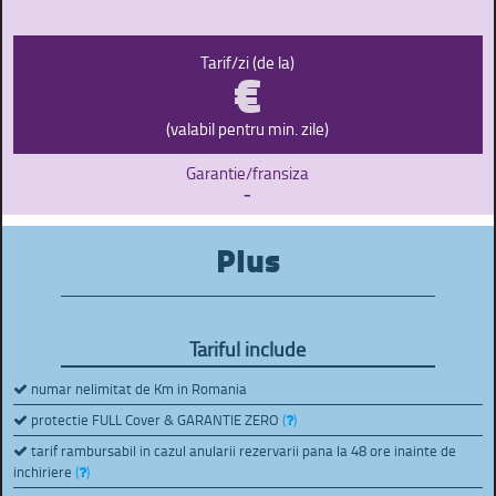
€
Tarif/zi (de la)
(valabil pentru min. zile)
Garantie/fransiza
-
Plus
Tariful include
numar nelimitat de Km in Romania
protectie FULL Cover & GARANTIE ZERO
(
)
tarif rambursabil in cazul anularii rezervarii pana la 48 ore inainte de
inchiriere
(
)