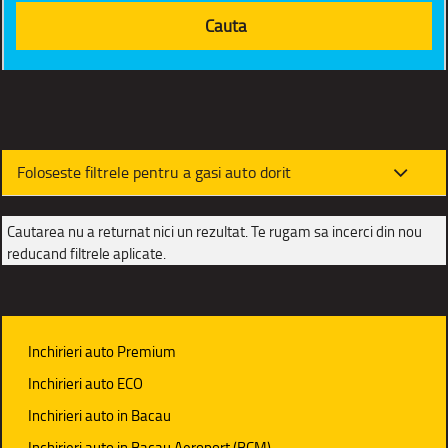
Foloseste filtrele pentru a gasi auto dorit
Cautarea nu a returnat nici un rezultat. Te rugam sa incerci din nou
reducand filtrele aplicate.
Inchirieri auto Premium
Inchirieri auto ECO
Inchirieri auto in Bacau
Inchirieri auto in Bacau Aeroport (BCM)