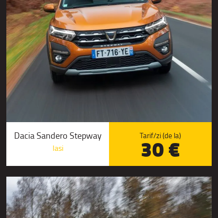
Dacia Sandero Stepway
Tarif/zi (de la)
30 €
Iasi