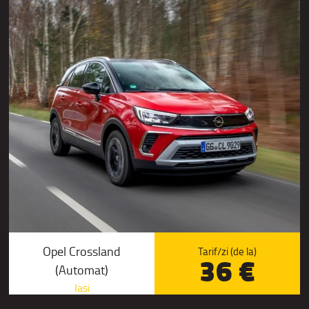
Opel Crossland
Tarif/zi (de la)
36 €
(Automat)
Iasi