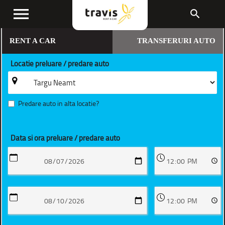
menu
search
RENT A CAR
TRANSFERURI AUTO
Locatie preluare / predare auto
Predare auto in alta locatie?
Data si ora preluare / predare auto