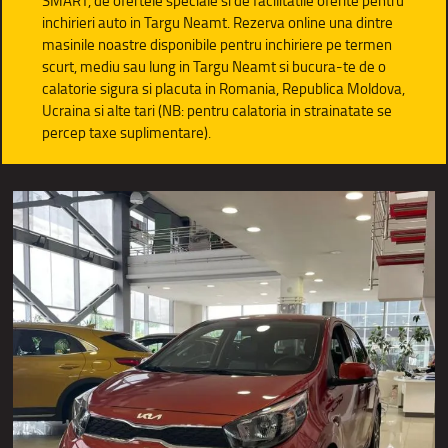
SMART, de ofertele speciale si de facilitatile oferite pentru
inchirieri auto in Targu Neamt. Rezerva online una dintre
masinile noastre disponibile pentru inchiriere pe termen
scurt, mediu sau lung in Targu Neamt si bucura-te de o
calatorie sigura si placuta in Romania, Republica Moldova,
Ucraina si alte tari (NB: pentru calatoria in strainatate se
percep taxe suplimentare).