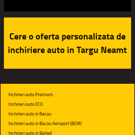
Cere o oferta personalizata de
inchiriere auto in Targu Neamt
Inchirieri auto Premium
Inchirieri auto ECO
Inchirieri auto in Bacau
Inchirieri auto in Bacau Aeroport (BCM)
Inchirieri auto in Barlad