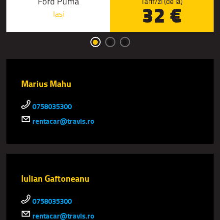
Ford Puma
Tarif/zi (de la)
32 €
Iasi
Marius Mahu
0758035300
rentacar@travis.ro
Iulian Gaftoneanu
0758035300
rentacar@travis.ro