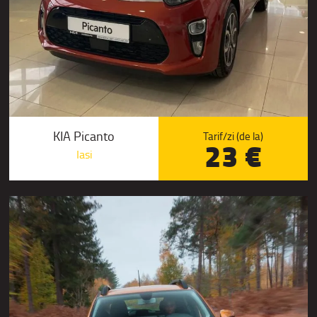
KIA Picanto
Tarif/zi (de la)
23 €
Iasi