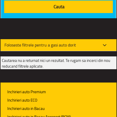
Foloseste filtrele pentru a gasi auto dorit
Cautarea nu a returnat nici un rezultat. Te rugam sa incerci din nou
reducand filtrele aplicate.
Inchirieri auto Premium
Inchirieri auto ECO
Inchirieri auto in Bacau
Inchirieri auto in Bacau Aeroport (BCM)