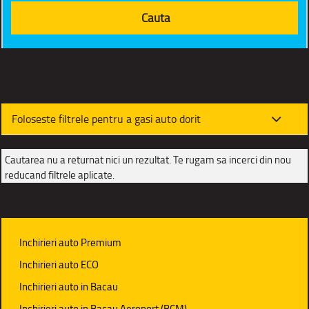
Foloseste filtrele pentru a gasi auto dorit
Cautarea nu a returnat nici un rezultat. Te rugam sa incerci din nou
reducand filtrele aplicate.
Inchirieri auto Premium
Inchirieri auto ECO
Inchirieri auto in Bacau
Inchirieri auto in Bacau Aeroport (BCM)