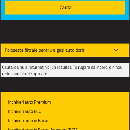
Foloseste filtrele pentru a gasi auto dorit
Cautarea nu a returnat nici un rezultat. Te rugam sa incerci din nou
reducand filtrele aplicate.
Inchirieri auto Premium
Inchirieri auto ECO
Inchirieri auto in Bacau
Inchirieri auto in Bacau Aeroport (BCM)