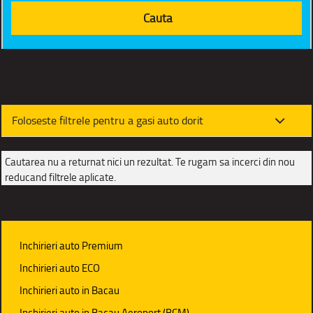
Foloseste filtrele pentru a gasi auto dorit
Cautarea nu a returnat nici un rezultat. Te rugam sa incerci din nou
reducand filtrele aplicate.
Inchirieri auto Premium
Inchirieri auto ECO
Inchirieri auto in Bacau
Inchirieri auto in Bacau Aeroport (BCM)