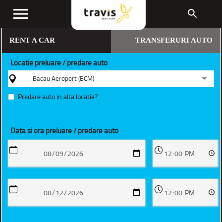
menu
search
RENT A CAR
TRANSFERURI AUTO
Locatie preluare / predare auto
Bacau Aeroport (BCM)
Predare auto in alta locatie?
Data si ora preluare / predare auto