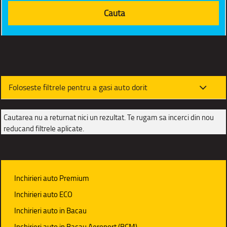
Foloseste filtrele pentru a gasi auto dorit
Cautarea nu a returnat nici un rezultat. Te rugam sa incerci din nou
reducand filtrele aplicate.
Inchirieri auto Premium
Inchirieri auto ECO
Inchirieri auto in Bacau
Inchirieri auto in Bacau Aeroport (BCM)