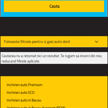
Foloseste filtrele pentru a gasi auto dorit
Cautarea nu a returnat nici un rezultat. Te rugam sa incerci din nou
reducand filtrele aplicate.
Inchirieri auto Premium
Inchirieri auto ECO
Inchirieri auto in Bacau
Inchirieri auto in Bacau Aeroport (BCM)