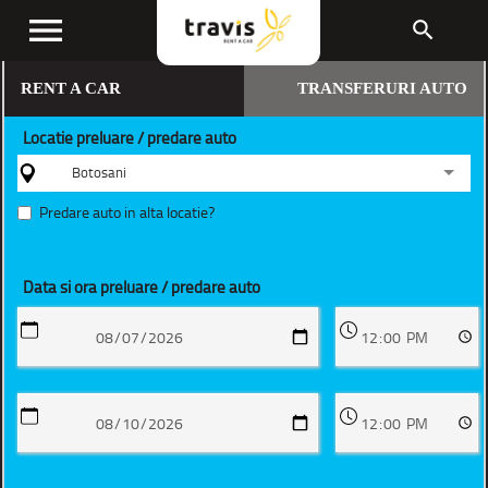
menu
search
RENT A CAR
TRANSFERURI AUTO
Locatie preluare / predare auto
Botosani
Predare auto in alta locatie?
Data si ora preluare / predare auto