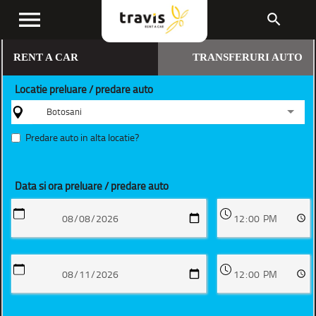
menu
search
RENT A CAR
TRANSFERURI AUTO
Locatie preluare / predare auto
Botosani
Predare auto in alta locatie?
Data si ora preluare / predare auto