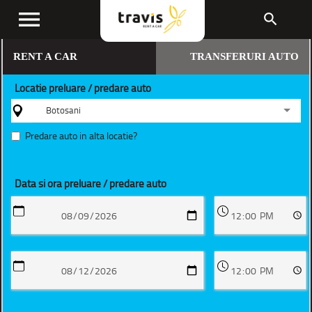
menu
search
RENT A CAR
TRANSFERURI AUTO
Locatie preluare / predare auto
Botosani
Predare auto in alta locatie?
Data si ora preluare / predare auto