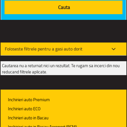
Foloseste filtrele pentru a gasi auto dorit
Cautarea nu a returnat nici un rezultat. Te rugam sa incerci din nou
reducand filtrele aplicate.
Inchirieri auto Premium
Inchirieri auto ECO
Inchirieri auto in Bacau
Inchirieri auto in Bacau Aeroport (BCM)