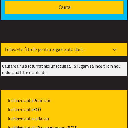
Foloseste filtrele pentru a gasi auto dorit
Cautarea nu a returnat nici un rezultat. Te rugam sa incerci din nou
reducand filtrele aplicate.
Inchirieri auto Premium
Inchirieri auto ECO
Inchirieri auto in Bacau
Inchirieri auto in Bacau Aeroport (BCM)