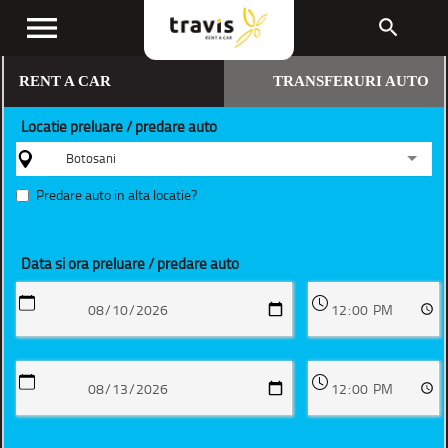
menu
search
RENT A CAR
TRANSFERURI AUTO
Locatie preluare / predare auto
Botosani
Predare auto in alta locatie?
Data si ora preluare / predare auto