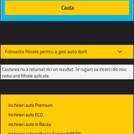
Foloseste filtrele pentru a gasi auto dorit
Cautarea nu a returnat nici un rezultat. Te rugam sa incerci din nou
reducand filtrele aplicate.
Inchirieri auto Premium
Inchirieri auto ECO
Inchirieri auto in Bacau
Inchirieri auto in Bacau Aeroport (BCM)