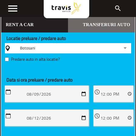
menu
search
RENT A CAR
TRANSFERURI AUTO
Locatie preluare / predare auto
Botosani
Predare auto in alta locatie?
Data si ora preluare / predare auto