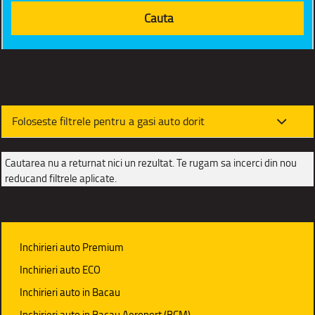
Foloseste filtrele pentru a gasi auto dorit
Cautarea nu a returnat nici un rezultat. Te rugam sa incerci din nou
reducand filtrele aplicate.
Inchirieri auto Premium
Inchirieri auto ECO
Inchirieri auto in Bacau
Inchirieri auto in Bacau Aeroport (BCM)