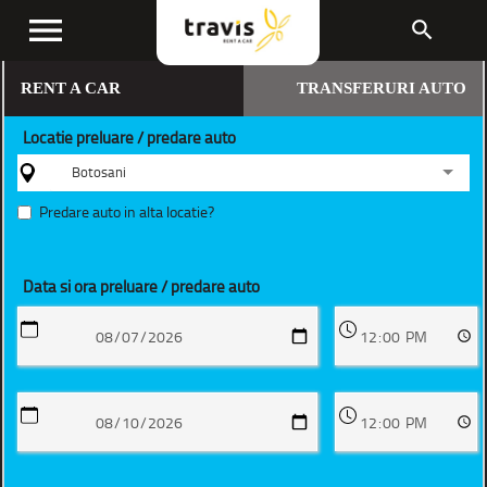
menu
search
RENT A CAR
TRANSFERURI AUTO
Locatie preluare / predare auto
Botosani
Predare auto in alta locatie?
Data si ora preluare / predare auto