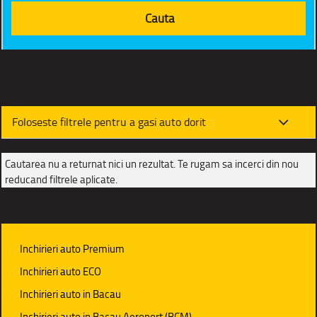
Foloseste filtrele pentru a gasi auto dorit
Cautarea nu a returnat nici un rezultat. Te rugam sa incerci din nou
reducand filtrele aplicate.
Inchirieri auto Premium
Inchirieri auto ECO
Inchirieri auto in Bacau
Inchirieri auto in Bacau Aeroport (BCM)