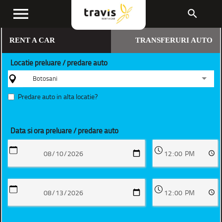
menu
search
RENT A CAR
TRANSFERURI AUTO
Locatie preluare / predare auto
Botosani
Predare auto in alta locatie?
Data si ora preluare / predare auto