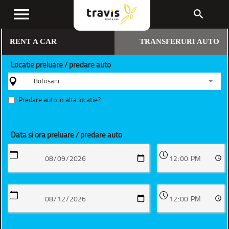
menu
search
RENT A CAR
TRANSFERURI AUTO
Locatie preluare / predare auto
Botosani
Predare auto in alta locatie?
Data si ora preluare / predare auto