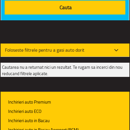
Foloseste filtrele pentru a gasi auto dorit
Cautarea nu a returnat nici un rezultat. Te rugam sa incerci din nou
reducand filtrele aplicate.
Inchirieri auto Premium
Inchirieri auto ECO
Inchirieri auto in Bacau
Inchirieri auto in Bacau Aeroport (BCM)