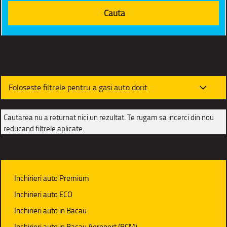
Foloseste filtrele pentru a gasi auto dorit
Cautarea nu a returnat nici un rezultat. Te rugam sa incerci din nou
reducand filtrele aplicate.
Inchirieri auto Premium
Inchirieri auto ECO
Inchirieri auto in Bacau
Inchirieri auto in Bacau Aeroport (BCM)