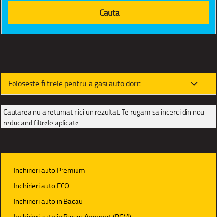
Foloseste filtrele pentru a gasi auto dorit
Cautarea nu a returnat nici un rezultat. Te rugam sa incerci din nou
reducand filtrele aplicate.
Inchirieri auto Premium
Inchirieri auto ECO
Inchirieri auto in Bacau
Inchirieri auto in Bacau Aeroport (BCM)