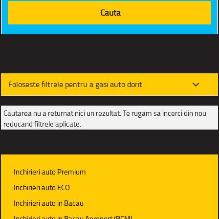
Foloseste filtrele pentru a gasi auto dorit
Cautarea nu a returnat nici un rezultat. Te rugam sa incerci din nou
reducand filtrele aplicate.
Inchirieri auto Premium
Inchirieri auto ECO
Inchirieri auto in Bacau
Inchirieri auto in Bacau Aeroport (BCM)