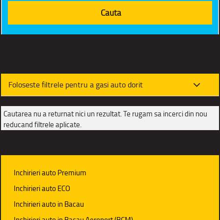
Foloseste filtrele pentru a gasi auto dorit
Cautarea nu a returnat nici un rezultat. Te rugam sa incerci din nou
reducand filtrele aplicate.
Inchirieri auto Premium
Inchirieri auto ECO
Inchirieri auto in Bacau
Inchirieri auto in Bacau Aeroport (BCM)