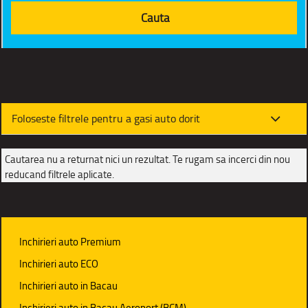
Foloseste filtrele pentru a gasi auto dorit
Cautarea nu a returnat nici un rezultat. Te rugam sa incerci din nou
reducand filtrele aplicate.
Inchirieri auto Premium
Inchirieri auto ECO
Inchirieri auto in Bacau
Inchirieri auto in Bacau Aeroport (BCM)