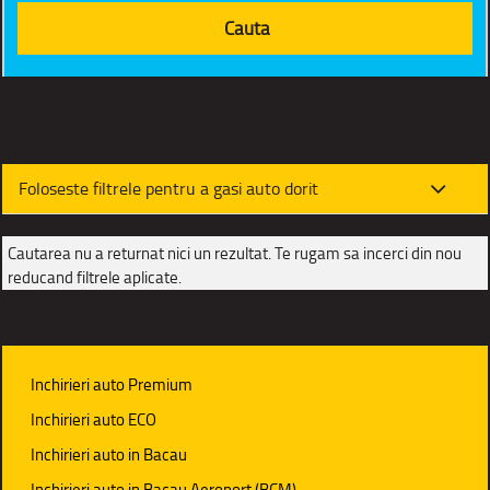
Foloseste filtrele pentru a gasi auto dorit
Cautarea nu a returnat nici un rezultat. Te rugam sa incerci din nou
reducand filtrele aplicate.
Inchirieri auto Premium
Inchirieri auto ECO
Inchirieri auto in Bacau
Inchirieri auto in Bacau Aeroport (BCM)