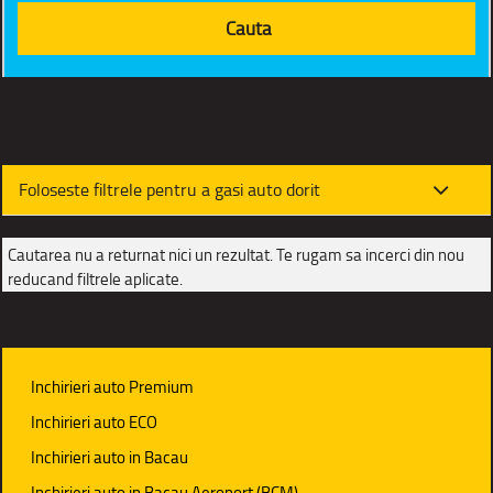
Foloseste filtrele pentru a gasi auto dorit
Cautarea nu a returnat nici un rezultat. Te rugam sa incerci din nou
reducand filtrele aplicate.
Inchirieri auto Premium
Inchirieri auto ECO
Inchirieri auto in Bacau
Inchirieri auto in Bacau Aeroport (BCM)