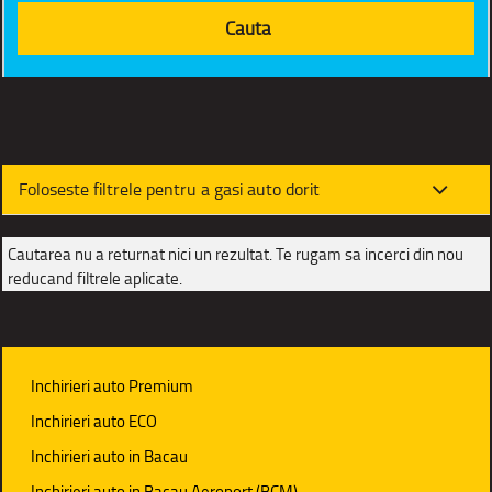
Foloseste filtrele pentru a gasi auto dorit
Cautarea nu a returnat nici un rezultat. Te rugam sa incerci din nou
reducand filtrele aplicate.
Inchirieri auto Premium
Inchirieri auto ECO
Inchirieri auto in Bacau
Inchirieri auto in Bacau Aeroport (BCM)